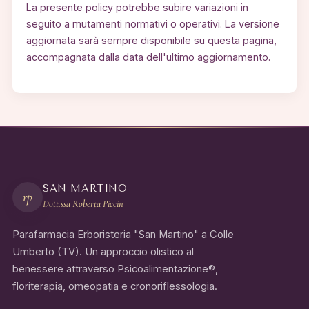
La presente policy potrebbe subire variazioni in
seguito a mutamenti normativi o operativi. La versione
aggiornata sarà sempre disponibile su questa pagina,
accompagnata dalla data dell'ultimo aggiornamento.
SAN MARTINO
rp
Dott.ssa Roberta Piccin
Parafarmacia Erboristeria "San Martino" a Colle
Umberto (TV). Un approccio olistico al
benessere attraverso Psicoalimentazione®,
floriterapia, omeopatia e cronoriflessologia.