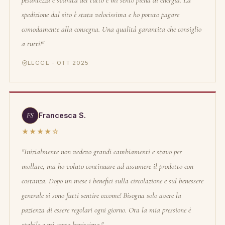
pesantezza è svanita del tutto e mi sento piena di energia. La
spedizione dal sito è stata velocissima e ho potuto pagare
comodamente alla consegna. Una qualità garantita che consiglio
a tutti!"
LECCE - OTT 2025
FS
Francesca S.
★★★★☆
"Inizialmente non vedevo grandi cambiamenti e stavo per
mollare, ma ho voluto continuare ad assumere il prodotto con
costanza. Dopo un mese i benefici sulla circolazione e sul benessere
generale si sono fatti sentire eccome! Bisogna solo avere la
pazienza di essere regolari ogni giorno. Ora la mia pressione è
stabile e mi sento benissimo."