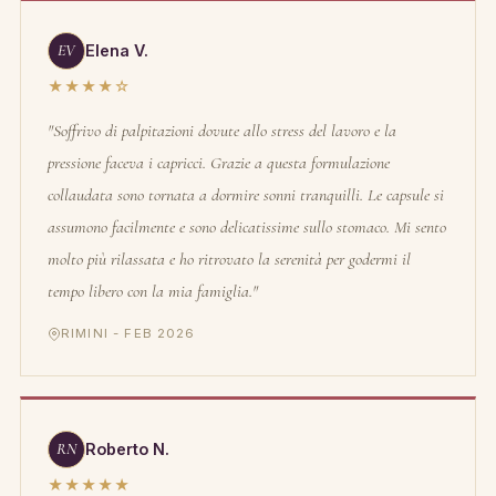
EV
Elena V.
★★★★☆
"Soffrivo di palpitazioni dovute allo stress del lavoro e la
pressione faceva i capricci. Grazie a questa formulazione
collaudata sono tornata a dormire sonni tranquilli. Le capsule si
assumono facilmente e sono delicatissime sullo stomaco. Mi sento
molto più rilassata e ho ritrovato la serenità per godermi il
tempo libero con la mia famiglia."
RIMINI - FEB 2026
RN
Roberto N.
★★★★★