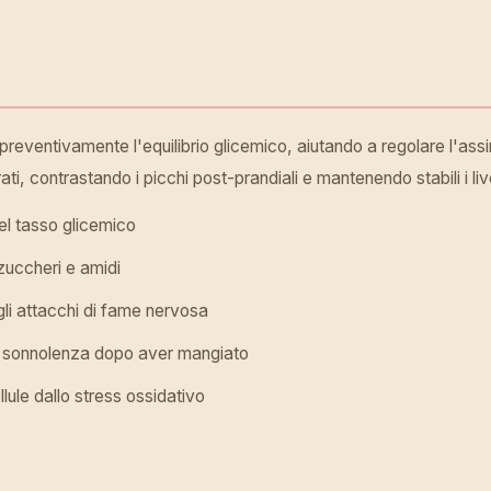
eventivamente l'equilibrio glicemico, aiutando a regolare l'assim
ti, contrastando i picchi post-prandiali e mantenendo stabili i liv
el tasso glicemico
zuccheri e amidi
gli attacchi di fame nervosa
a sonnolenza dopo aver mangiato
lule dallo stress ossidativo