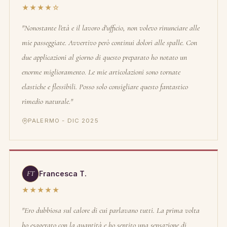
★★★★☆
"Nonostante l'età e il lavoro d'ufficio, non volevo rinunciare alle
mie passeggiate. Avvertivo però continui dolori alle spalle. Con
due applicazioni al giorno di questo preparato ho notato un
enorme miglioramento. Le mie articolazioni sono tornate
elastiche e flessibili. Posso solo consigliare questo fantastico
rimedio naturale."
PALERMO - DIC 2025
FT
Francesca T.
★★★★★
"Ero dubbiosa sul calore di cui parlavano tutti. La prima volta
ho esagerato con la quantità e ho sentito una sensazione di