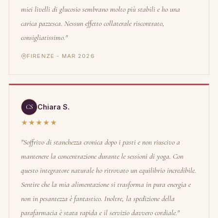
miei livelli di glucosio sembrano molto più stabili e ho una
carica pazzesca. Nessun effetto collaterale riscontrato,
consigliatissimo."
FIRENZE - MAR 2026
CS
Chiara S.
★★★★★
"Soffrivo di stanchezza cronica dopo i pasti e non riuscivo a
mantenere la concentrazione durante le sessioni di yoga. Con
questo integratore naturale ho ritrovato un equilibrio incredibile.
Sentire che la mia alimentazione si trasforma in pura energia e
non in pesantezza è fantastico. Inoltre, la spedizione della
parafarmacia è stata rapida e il servizio davvero cordiale."