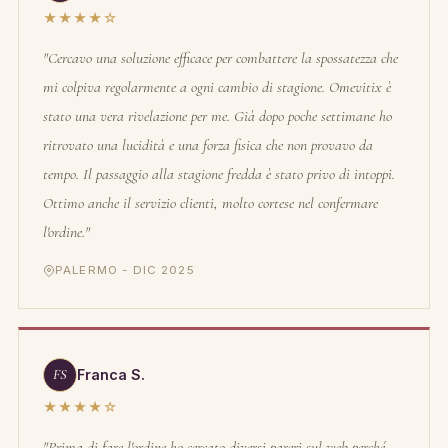
★★★★☆
"Cercavo una soluzione efficace per combattere la spossatezza che
mi colpiva regolarmente a ogni cambio di stagione. Omevitix è
stato una vera rivelazione per me. Già dopo poche settimane ho
ritrovato una lucidità e una forza fisica che non provavo da
tempo. Il passaggio alla stagione fredda è stato privo di intoppi.
Ottimo anche il servizio clienti, molto cortese nel confermare
l'ordine."
PALERMO - DIC 2025
FS
Franca S.
★★★★☆
"Prima di fare l'ordine ho cercato diversi pareri sul web perché