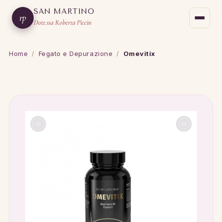
SAN MARTINO
rp
Dott.ssa Roberta Piccin
Home
/
Fegato e Depurazione
/
Omevitix