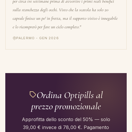
per circa tre settimane prima di avvertire i primi reali benefici
sulla stanchezza degli occhi. Visto che la scatola ha solo 20
capsule finisce un po' in fretta, ma il supporto visivo è innegabile
e lo ricomprerò per fare un ciclo completo."
PALERMO - GEN 2026
Ordina Optipills al
prezzo promozionale
Approfitta dello sconto del 50% — solo
39,00 € invece di 78,00 €. Pagamento