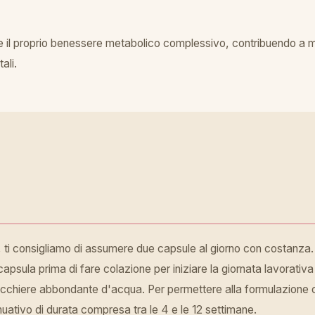
re il proprio benessere metabolico complessivo, contribuendo a man
ali.
t, ti consigliamo di assumere due capsule al giorno con costanza.
a capsula prima di fare colazione per iniziare la giornata lavorat
hiere abbondante d'acqua. Per permettere alla formulazione col
inuativo di durata compresa tra le 4 e le 12 settimane.