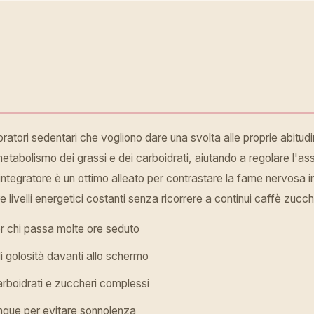
voratori sedentari che vogliono dare una svolta alle proprie abitudi
etabolismo dei grassi e dei carboidrati, aiutando a regolare l'assi
, l'integratore è un ottimo alleato per contrastare la fame nervosa 
livelli energetici costanti senza ricorrere a continui caffè zucc
r chi passa molte ore seduto
i golosità davanti allo schermo
arboidrati e zuccheri complessi
sangue per evitare sonnolenza