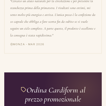
"Cercavo un aiuto naturale per la circolazione e per prevenire la
stanchezza prima della primavera. I risultati sono ottimi, mi
sento molto più energica e attiva. L'unica pecca è la confezione da
10 capsule che obbliga a fare scorta fin da subito se si vuole
seguire un ciclo completo. A parte questo, il prodotto è eccellente e
la consegna è stata rapidissima."
MONZA - MAR 2026
Ordina Cardiform al
prezzo promozionale