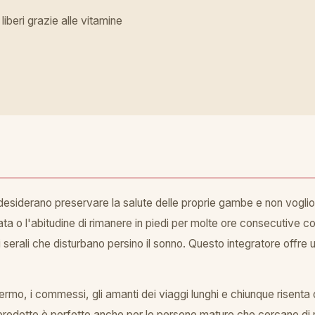
liberi grazie alle vitamine
 desiderano preservare la salute delle proprie gambe e non voglion
gata o l'abitudine di rimanere in piedi per molte ore consecutive 
 serali che disturbano persino il sonno. Questo integratore offre 
ermo, i commessi, gli amanti dei viaggi lunghi e chiunque risenta
 prodotto è perfetto anche per le persone mature che cercano di ma