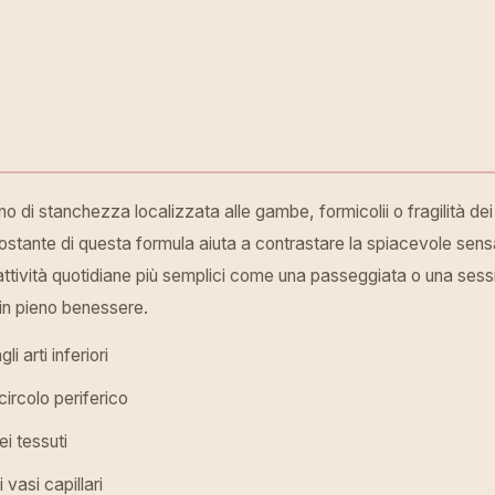
no di stanchezza localizzata alle gambe, formicolii o fragilità dei
costante di questa formula aiuta a contrastare la spiacevole sen
 attività quotidiane più semplici come una passeggiata o una sessi
a in pieno benessere.
i arti inferiori
circolo periferico
ei tessuti
 vasi capillari