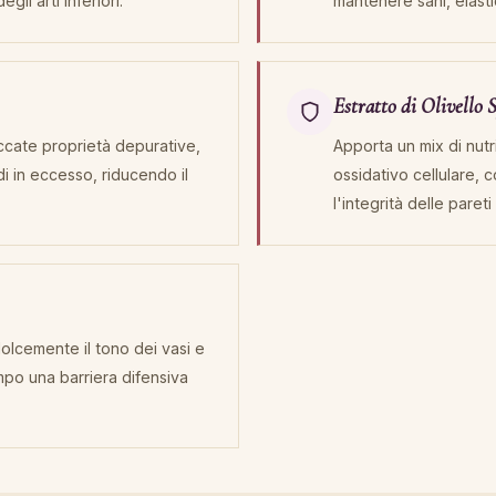
li arti inferiori.
mantenere sani, elastic
Estratto di Olivello 
ccate proprietà depurative,
Apporta un mix di nutr
di in eccesso, riducendo il
ossidativo cellulare,
l'integrità delle paret
olcemente il tono dei vasi e
mpo una barriera difensiva