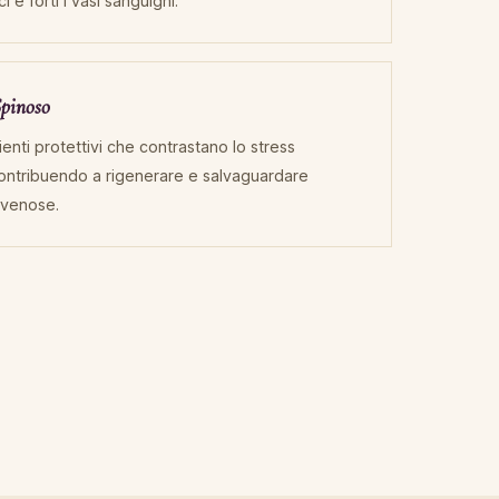
i e forti i vasi sanguigni.
Spinoso
ienti protettivi che contrastano lo stress
 contribuendo a rigenerare e salvaguardare
i venose.