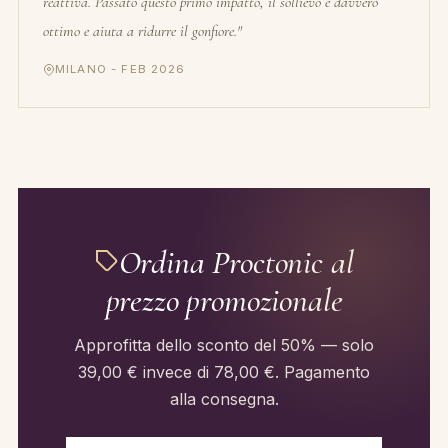
reattiva. Passato questo primo impatto, il sollievo è davvero
ottimo e aiuta a ridurre il gonfiore."
MILANO - FEB 2026
Ordina Proctonic al
prezzo promozionale
Approfitta dello sconto del 50% — solo
39,00 € invece di 78,00 €. Pagamento
alla consegna.