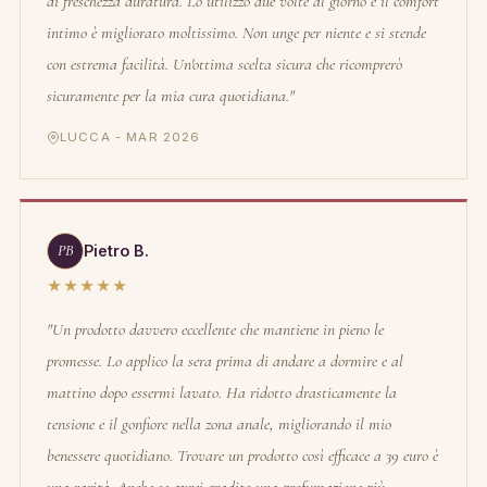
di freschezza duratura. Lo utilizzo due volte al giorno e il comfort
intimo è migliorato moltissimo. Non unge per niente e si stende
con estrema facilità. Un'ottima scelta sicura che ricomprerò
sicuramente per la mia cura quotidiana."
LUCCA - MAR 2026
PB
Pietro B.
★★★★★
"Un prodotto davvero eccellente che mantiene in pieno le
promesse. Lo applico la sera prima di andare a dormire e al
mattino dopo essermi lavato. Ha ridotto drasticamente la
tensione e il gonfiore nella zona anale, migliorando il mio
benessere quotidiano. Trovare un prodotto così efficace a 39 euro è