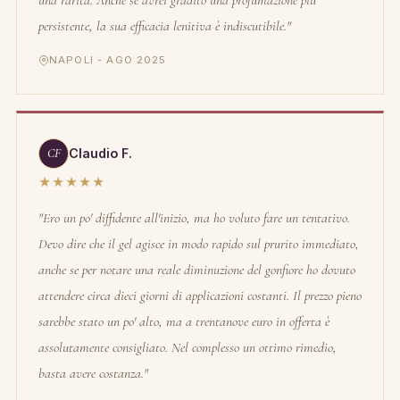
una rarità. Anche se avrei gradito una profumazione più
persistente, la sua efficacia lenitiva è indiscutibile."
NAPOLI - AGO 2025
CF
Claudio F.
★★★★★
"Ero un po' diffidente all'inizio, ma ho voluto fare un tentativo.
Devo dire che il gel agisce in modo rapido sul prurito immediato,
anche se per notare una reale diminuzione del gonfiore ho dovuto
attendere circa dieci giorni di applicazioni costanti. Il prezzo pieno
sarebbe stato un po' alto, ma a trentanove euro in offerta è
assolutamente consigliato. Nel complesso un ottimo rimedio,
basta avere costanza."