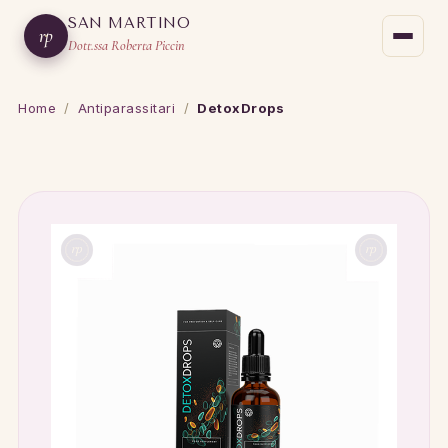
SAN MARTINO
rp
Dott.ssa Roberta Piccin
Home
/
Antiparassitari
/
DetoxDrops