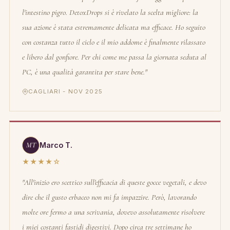
l'intestino pigro. DetoxDrops si è rivelato la scelta migliore: la
sua azione è stata estremamente delicata ma efficace. Ho seguito
con costanza tutto il ciclo e il mio addome è finalmente rilassato
e libero dal gonfiore. Per chi come me passa la giornata seduta al
PC, è una qualità garantita per stare bene."
CAGLIARI - NOV 2025
MT
Marco T.
★★★★☆
"All'inizio ero scettico sull'efficacia di queste gocce vegetali, e devo
dire che il gusto erbaceo non mi fa impazzire. Però, lavorando
molte ore fermo a una scrivania, dovevo assolutamente risolvere
i miei costanti fastidi digestivi. Dopo circa tre settimane ho