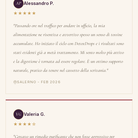
AP
Alessandro P.
★★★★★
"Passando ore nel traffico per andare in ufficio, la mia
alimentazione ne risentiva e avvertivo spesso un senso di tossine
accumulate. Ho iniziato il ciclo con DetoxDrops e i risultati sono
stati evidenti già a metà trattamento. Mi sento molto più attivo
e la digestione è tornata ad essere regolare. È un ottimo supporto
naturale, pratico da tenere nel cassetto della scrivania."
SALERNO - FEB 2026
VG
Valeria G.
★★★★☆
"Cercavo un rimedio purificante che non fosse aggressivo per