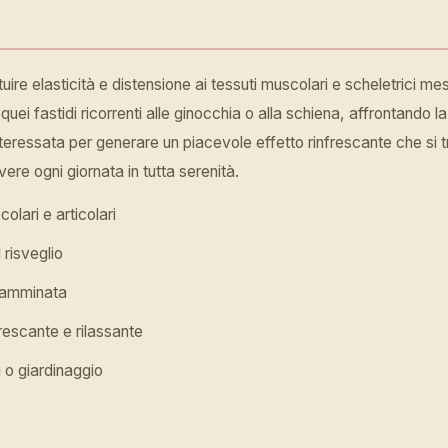
uire elasticità e distensione ai tessuti muscolari e scheletrici me
 quei fastidi ricorrenti alle ginocchia o alla schiena, affrontando 
interessata per generare un piacevole effetto rinfrescante che si
ere ogni giornata in tutta serenità.
olari e articolari
 risveglio
 camminata
frescante e rilassante
i o giardinaggio