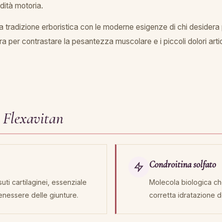
idità motoria.
 tradizione erboristica con le moderne esigenze di chi desidera 
a per contrastare la pesantezza muscolare e i piccoli dolori art
i Flexavitan
Condroitina solfato
ti cartilaginei, essenziale
Molecola biologica che
 benessere delle giunture.
corretta idratazione de